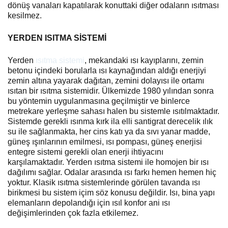
dönüş vanaları kapatılarak konuttaki diğer odaların ısıtması
kesilmez.
YERDEN ISITMA SİSTEMİ
Yerden
ısıtma sistemi
, mekandaki ısı kayıplarını, zemin
betonu içindeki borularla ısı kaynağından aldığı enerjiyi
zemin altına yayarak dağıtan, zemini dolayısı ile ortamı
ısıtan bir ısıtma sistemidir. Ülkemizde 1980 yılından sonra
bu yöntemin uygulanmasına geçilmiştir ve binlerce
metrekare yerleşme sahası halen bu sistemle ısıtılmaktadır.
Sistemde gerekli ısınma kırk ila elli santigrat derecelik ılık
su ile sağlanmakta, her cins katı ya da sıvı yanar madde,
güneş ışınlarının emilmesi, ısı pompası, güneş enerjisi
entegre sistemi gerekli olan enerji ihtiyacını
karşılamaktadır. Yerden ısıtma sistemi ile homojen bir ısı
dağılımı sağlar. Odalar arasında ısı farkı hemen hemen hiç
yoktur. Klasik ısıtma sistemlerinde görülen tavanda ısı
birikmesi bu sistem içim söz konusu değildir. Isı, bina yapı
elemanların depolandığı için ısıl konfor ani ısı
değişimlerinden çok fazla etkilemez.