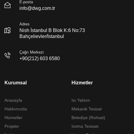
E-posta
info@dwg.com.tr
Adres
Nish İstanbul B Blok K:6 No:73
Bahçelievler/İstanbul
Çağrı Merkezi
+90(212) 603 6580
Kurumsal
Hizmetler
Anasayfa
Isı Yalıtım
Hakkımızda
Mekanik Tesisat
Hizmetler
Belediye (Ruhsat)
Projeler
Isıtma Tesisatı