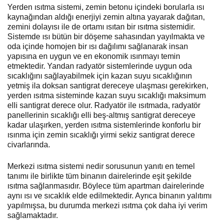
Yerden ısıtma sistemi, zemin betonu içindeki borularla ısı
kaynağından aldığı enerjiyi zemin altına yayarak dağıtan,
zemini dolayısı ile de ortamı ısıtan bir ısıtma sistemidir.
Sistemde ısı bütün bir döşeme sahasından yayılmakta ve
oda içinde homojen bir ısı dağılımı sağlanarak insan
yapısına en uygun ve en ekonomik ısınmayı temin
etmektedir. Yandan radyatör sistemlerinde uygun oda
sıcaklığını sağlayabilmek için kazan suyu sıcaklığının
yetmiş ila doksan santigrat dereceye ulaşması gerekirken,
yerden ısıtma sisteminde kazan suyu sıcaklığı maksimum
elli santigrat derece olur. Radyatör ile ısıtmada, radyatör
panellerinin sıcaklığı elli beş-altmış santigrat dereceye
kadar ulaşırken, yerden ısıtma sistemlerinde konforlu bir
ısınma için zemin sıcaklığı yirmi sekiz santigrat derece
civarlarında.
Merkezi ısıtma sistemi nedir sorusunun yanıtı en temel
tanımı ile birlikte tüm binanın dairelerinde eşit şekilde
ısıtma sağlanmasıdır. Böylece tüm apartman dairelerinde
aynı ısı ve sıcaklık elde edilmektedir. Ayrıca binanın yalıtımı
yapılmışsa, bu durumda merkezi ısıtma çok daha iyi verim
sağlamaktadır.