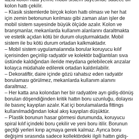
kolon hattı çekilir.
– Klasik sistemlerde birçok kolon hattı olması ve her hat
için zemin betonunun kırılması gibi zaman alan işler de
mobil sistem sayesinde büyük ölçüde azalır. Kolon ve
branşmanlar, mekanlarda kullanım alanlarını daraltmakta
ve estetik açıdan kötü bir durum oluşturmaktadır. Mobil
sistem ile bu kötü durum ortadan kalkmaktadır.
– Mobil sistem uygulamalarında borular koruyucu kılıf
içerisinden geçirilip radyatör ve kolektör bağlantıları sıva
üstünde kaldığından ileride meydana gelebilecek arızalar
kolayca müdahale edilerek ortadan kaldırılabilir.
– Dekoratiftir, daire içinde gözü rahatsız eden radyatör
borulaması görülmez, mekanlarda kullanım alanını
daraltmaz.
– Her katta ana kolondan her bir radyatöre ayrı gidiş-dönüş
boruları döşendiğinden kritik hattın boru uzunluğu, dolayısı
ile basınç kayıpları azalır. Kat içi borulamalarda fittings
kullanılmadığından lokal akış kayıpları düşüktür.
– Plastik borunun hasar görmesi durumunda, koruyucu
spiral kılıf içindeki boru çekilir ve yeni boru itilir. Borunun
geçtiği yerleri kırıp açmaya gerek kalmaz. Ayrıca boru
değişimi sırasında sadece kollektördeki ilgili hattın gidiş-