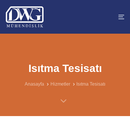
Skip
Skip
links
to
primary
To
navigation
na
Skip
to
content
Isıtma Tesisatı
Anasayfa
Hizmetler
Isıtma Tesisatı