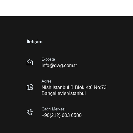
İletişim
E-posta
info@dwg.com.tr
Adres
Nish İstanbul B Blok K:6 No:73
Bahçelievler/İstanbul
Çağrı Merkezi
+90(212) 603 6580