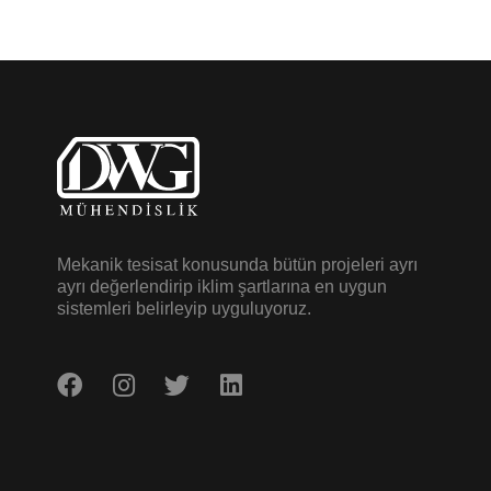
Mekanik tesisat konusunda bütün projeleri ayrı
ayrı değerlendirip iklim şartlarına en uygun
sistemleri belirleyip uyguluyoruz.