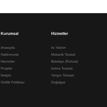
Kurumsal
Hizmetler
Anasayfa
Isı Yalıtım
Hakkımızda
Mekanik Tesisat
Hizmetler
Belediye (Ruhsat)
Projeler
Isıtma Tesisatı
İletişim
Yangın Tesisatı
Gizlilik Politikası
Doğalgaz