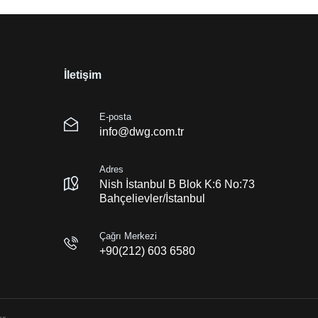
İletişim
E-posta
info@dwg.com.tr
Adres
Nish İstanbul B Blok K:6 No:73
Bahçelievler/İstanbul
Çağrı Merkezi
+90(212) 603 6580