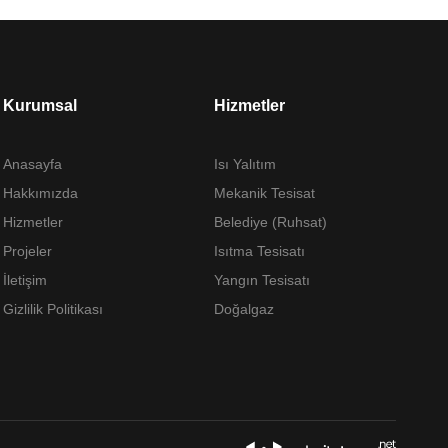
Kurumsal
Hizmetler
Anasayfa
Isı Yalıtım
Hakkımızda
Mekanik Tesisat
Hizmetler
Belediye (Ruhsat)
Projeler
Isıtma Tesisatı
İletişim
Yangın Tesisatı
Gizlilik Politikası
Doğalgaz