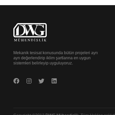
Mekanik tesisat konusunda bütün projeleri ayrı
ayrı değerlendirip iklim şartlarına en uygun
sistemleri belirleyip uyguluyoruz.