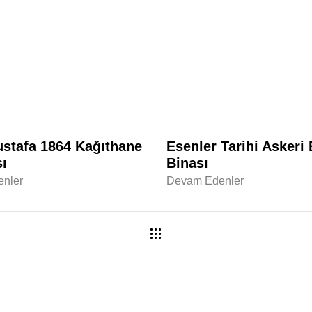
ustafa 1864 Kağıthane
Esenler Tarihi Askeri
ı
Binası
nler
Devam Edenler