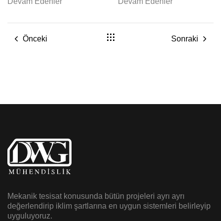
Devam Edenler
Devam Edenler
Önceki
Sonraki
Mekanik tesisat konusunda bütün projeleri ayrı ayrı
değerlendirip iklim şartlarına en uygun sistemleri belirleyip
uyguluyoruz.