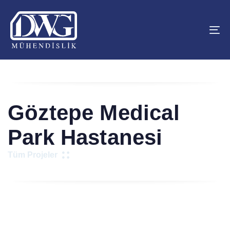
Skip
Skip
links
to
primary
To
navigation
na
Skip
to
content
Göztepe Medical
Park Hastanesi
Tüm Projeler