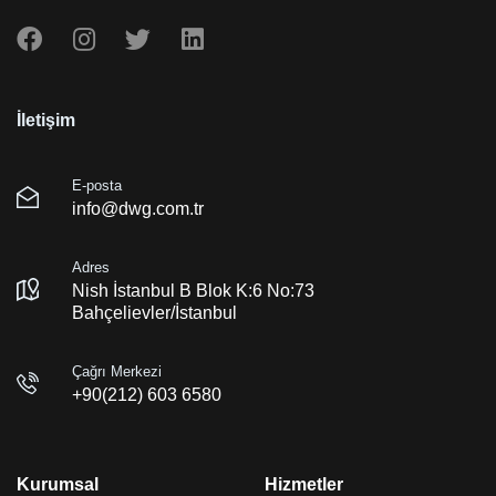
İletişim
E-posta
info@dwg.com.tr
Adres
Nish İstanbul B Blok K:6 No:73
Bahçelievler/İstanbul
Çağrı Merkezi
+90(212) 603 6580
Kurumsal
Hizmetler