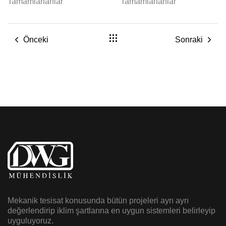
Tamamlananlar
Tamamlananlar
Önceki
Sonraki
Mekanik tesisat konusunda bütün projeleri ayrı ayrı
değerlendirip iklim şartlarına en uygun sistemleri belirleyip
uyguluyoruz.