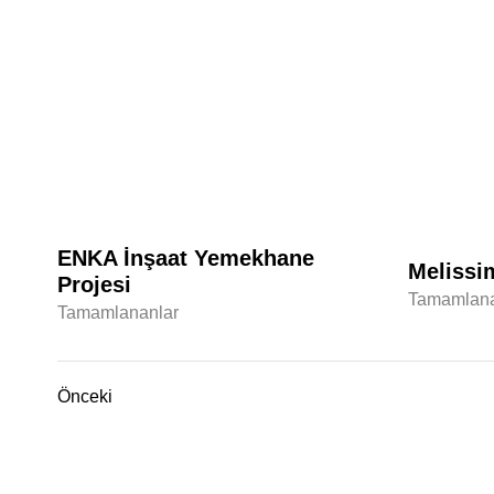
ENKA İnşaat Yemekhane
Melissi
Projesi
Tamamlana
Tamamlananlar
Önceki