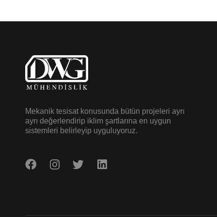
Mekanik tesisat konusunda bütün projeleri ayrı
ayrı değerlendirip iklim şartlarına en uygun
sistemleri belirleyip uyguluyoruz.