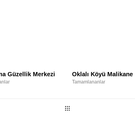
ma Güzellik Merkezi
Oklalı Köyü Malikane
nlar
Tamamlananlar