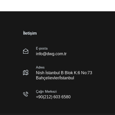
İletişim
E-posta
info@dwg.com.tr
Adres
Nish İstanbul B Blok K:6 No:73
Bahçelievler/İstanbul
Çağrı Merkezi
+90(212) 603 6580