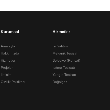
Kurumsal
Hizmetler
Anasayfa
Isı Yalıtım
Hakkımızda
Mekanik Tesisat
Hizmetler
Belediye (Ruhsat)
Projeler
Isıtma Tesisatı
İletişim
Yangın Tesisatı
Gizlilik Politikası
Doğalgaz