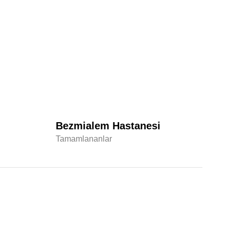
Bezmialem Hastanesi
Da
Tamamlananlar
Ta