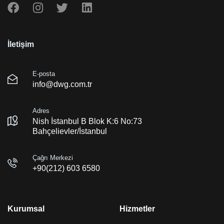
İletişim
E-posta
info@dwg.com.tr
Adres
Nish İstanbul B Blok K:6 No:73
Bahçelievler/İstanbul
Çağrı Merkezi
+90(212) 603 6580
Kurumsal
Hizmetler