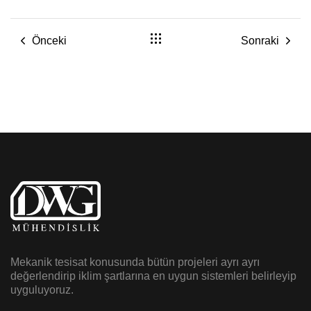
Önceki
Sonraki
Mekanik tesisat konusunda bütün projeleri ayrı ayrı
değerlendirip iklim şartlarına en uygun sistemleri belirleyip
uyguluyoruz.