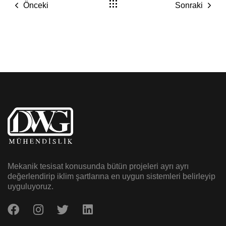
Önceki
Sonraki
Mekanik tesisat konusunda bütün projeleri ayrı ayrı
değerlendirip iklim şartlarına en uygun sistemleri belirleyip
uyguluyoruz.