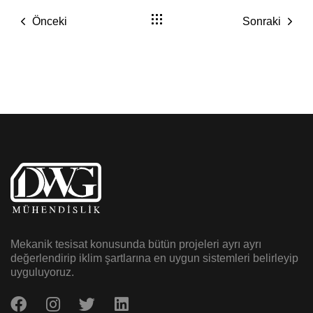
Önceki
Sonraki
Mekanik tesisat konusunda bütün projeleri ayrı ayrı
değerlendirip iklim şartlarına en uygun sistemleri belirleyip
uyguluyoruz.