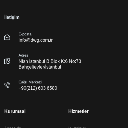
İletişim
E-posta
info@dwg.com.tr
Adres
Nish İstanbul B Blok K:6 No:73
Bahçelievler/İstanbul
Çağrı Merkezi
+90(212) 603 6580
Kurumsal
Hizmetler
Anasayfa
Isı Yalıtım